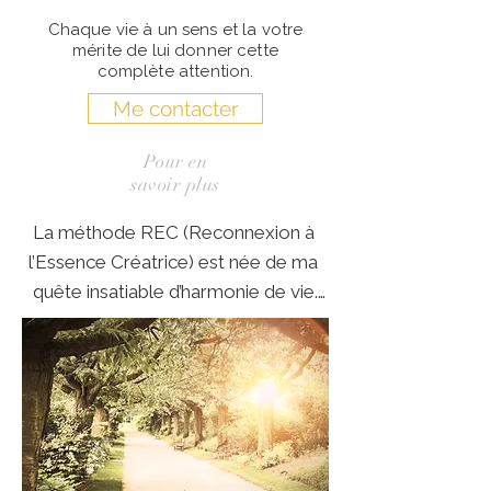
Chaque vie à un sens et la votre
mérite de lui donner cette
complète attention.
Me contacter
Pour en
savoir plus
La méthode REC (Reconnexion à 
l’Essence Créatrice) est née de ma 
quête insatiable d’harmonie de vie.

Je n’ai jamais été aussi heureuse 
d’exercer une technique qui appelle 
à être totalement soi.

Ne plus exercer la naturopathie est 