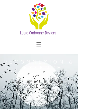
RECONNEXION à
L'ESSENCE
CREATRICE
La méthode
REC