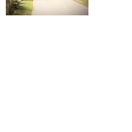
la plus sage décision que j’ai eu à 
prendre dans mon chemin de 
thérapeute. J’ai choisi d’exercer la 
naturopathie il y a plus de 10 ans car 
j’étais convaincue que pour aller 
mieux il fallait changer (alimentation, 
rythme de vie…). Qu’en se forçant un 
peu, le bonheur était là.

En me formant à l’hypnose, j’ai voulu 
rajouter une technique qui semblait 
combler toutes les lacunes : je me 
suis heurtée encore une fois à 
l’impuissance et l’insatisfaction face 
aux changements si difficiles à 
réaliser.
